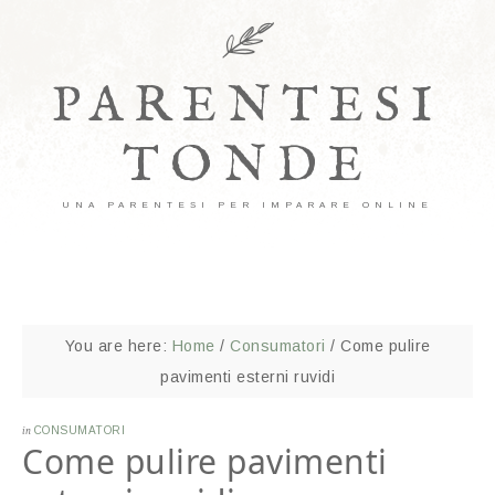
PARENTESI
TONDE
UNA PARENTESI PER IMPARARE ONLINE
You are here:
Home
/
Consumatori
/
Come pulire
pavimenti esterni ruvidi​
in
CONSUMATORI
Come pulire pavimenti