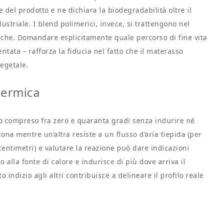
 del prodotto e ne dichiara la biodegradabilità oltre il
striale. I blend polimerici, invece, si trattengono nel
niche. Domandare esplicitamente quale percorso di fine vita
tata – rafforza la fiducia nel fatto che il materasso
vegetale.
 termica
allo compreso fra zero e quaranta gradi senza indurire né
na mentre un’altra resiste a un flusso d’aria tiepida (per
entimetri) e valutare la reazione può dare indicazioni
o alla fonte di calore e indurisce di più dove arriva il
indizio agli altri contribuisce a delineare il profilo reale