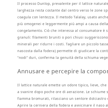
Il processo Dunlop, prevalente per il lattice naturale,
larghezza resta costante dal centro verso le zone sp
coagula con lentezza. Il metodo Talalay, usato anche 
più omogenei e leggermente più ampi a causa della
congelamento. Ciò che interessa al consumatore è so
granuli: filamenti bruniti o pori chiusi suggeriscono
minerali per ridurre i costi. Tagliare un piccolo tass
nascosta dalla fodera) permette di giudicare la cont
“nodi” duri, conferma la genuità della schiuma vege
Annusare e percepire la compon
Il lattice naturale emette un odore tipico, lieve, c
a svanire dopo poche ore di aerazione. Le schiume sin
fiamma bromurati, rilasciano un sentore dolciastro o 
Aprire la cerniera della fodera e avvicinare il naso 