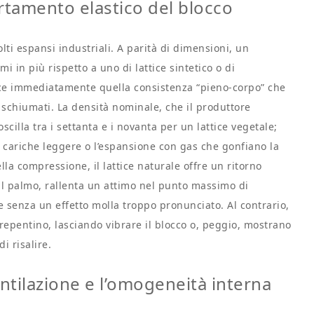
rtamento elastico del blocco
lti espansi industriali. A parità di dimensioni, un
i in più rispetto a uno di lattice sintetico o di
isce immediatamente quella consistenza “pieno-corpo” che
i schiumati. La densità nominale, che il produttore
illa tra i settanta e i novanta per un lattice vegetale;
i cariche leggere o l’espansione con gas che gonfiano la
a compressione, il lattice naturale offre un ritorno
il palmo, rallenta un attimo nel punto massimo di
senza un effetto molla troppo pronunciato. Al contrario,
repentino, lasciando vibrare il blocco o, peggio, mostrano
i risalire.
entilazione e l’omogeneità interna