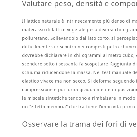
Valutare peso, densità e compo
Il lattice naturale è intrinsecamente più denso di mo
materasso di lattice vegetale pesa diversi chilogramm
poliuretano. Sollevandolo dal lato corto, si percep
difficilmente si riscontra nei composti petro-chimic
dovrebbe dichiarare in chilogrammi al metro cubo, osc
scendere sotto i sessanta fa sospettare l’aggiunta d
schiuma riducendone la massa. Nel test manuale dell
elastico vivace ma non secco. Si deforma seguendo 
compressione e poi torna gradualmente in posizione 
le miscele sintetiche tendono a rimbalzare in modo 
un “effetto memoria” che trattiene l’impronta prima d
Osservare la trama dei fori di v