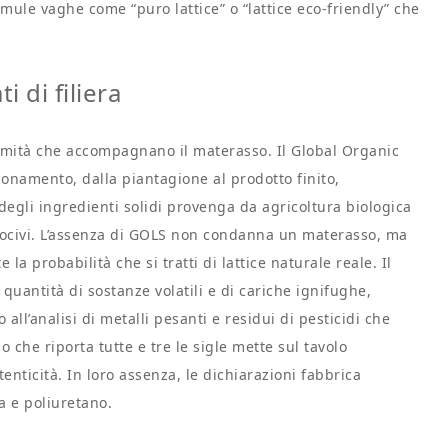
mule vaghe come “puro lattice” o “lattice eco-friendly” che
i di filiera
rmità che accompagnano il materasso. Il Global Organic
ionamento, dalla piantagione al prodotto finito,
gli ingredienti solidi provenga da agricoltura biologica
i nocivi. L’assenza di GOLS non condanna un materasso, ma
la probabilità che si tratti di lattice naturale reale. Il
quantità di sostanze volatili e di cariche ignifughe,
all’analisi di metalli pesanti e residui di pesticidi che
he riporta tutte e tre le sigle mette sul tavolo
nticità. In loro assenza, le dichiarazioni fabbrica
 e poliuretano.