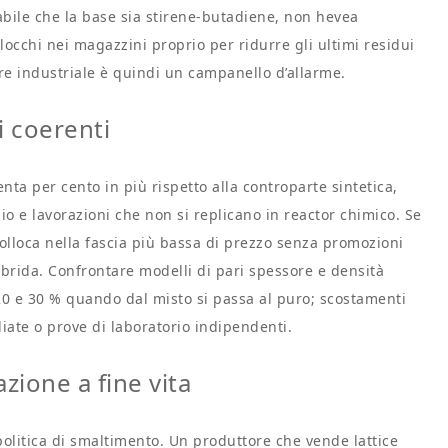
bile che la base sia stirene-butadiene, non hevea
blocchi nei magazzini proprio per ridurre gli ultimi residui
ore industriale è quindi un campanello d’allarme.
i coerenti
renta per cento in più rispetto alla controparte sintetica,
io e lavorazioni che non si replicano in reactor chimico. Se
olloca nella fascia più bassa di prezzo senza promozioni
ibrida. Confrontare modelli di pari spessore e densità
a 20 e 30 % quando dal misto si passa al puro; scostamenti
liate o prove di laboratorio indipendenti.
zione a fine vita
olitica di smaltimento. Un produttore che vende lattice