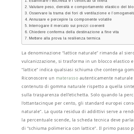
Esaminare l’etichetta e i certificati di filiera
Valutare peso, densità e comportamento elastico del bl
Osservare la trama dei fori di ventilazione e l’omogeneit
Annusare e percepire la componente volatile
Interrogare il mercato sui prezzi coerenti
Chiedere conferma della destinazione a fine vita
Mettere alla prova la resilienza termica
La denominazione “lattice naturale” rimanda al siero
vulcanizzazione, si trasforma in un blocco elastico e
“lattice” indica qualsiasi schiuma che contenga g
Riconoscere un
materasso
autenticamente naturale 
contenuto di gomma naturale rispetto a quella sintet
sulla trasparenza dell’etichetta. Solo quando la per
l’ottantacinque per cento, gli standard europei conse
naturale”. La quota residua di addittivi serve a rend
la percentuale scende, la scheda tecnica deve parlare 
di “schiuma polimerica con lattice”. Il primo passo p