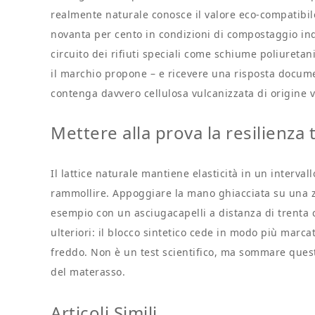
realmente naturale conosce il valore eco-compatibile
novanta per cento in condizioni di compostaggio indu
circuito dei rifiuti speciali come schiume poliureta
il marchio propone – e ricevere una risposta documen
contenga davvero cellulosa vulcanizzata di origine 
Mettere alla prova la resilienza
Il lattice naturale mantiene elasticità in un interv
rammollire. Appoggiare la mano ghiacciata su una zo
esempio con un asciugacapelli a distanza di trenta c
ulteriori: il blocco sintetico cede in modo più marcat
freddo. Non è un test scientifico, ma sommare questo 
del materasso.
Articoli Simili