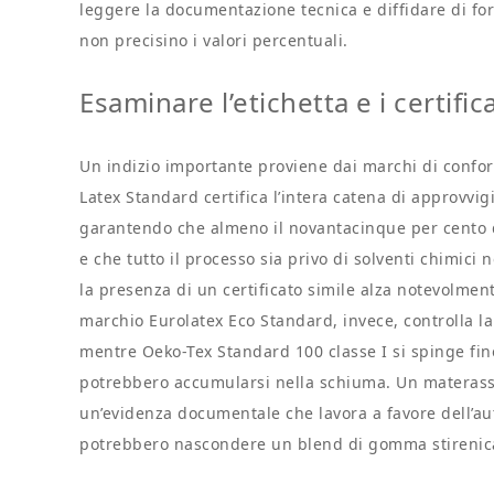
leggere la documentazione tecnica e diffidare di for
non precisino i valori percentuali.
Esaminare l’etichetta e i certificat
Un indizio importante proviene dai marchi di confo
Latex Standard certifica l’intera catena di approvvig
garantendo che almeno il novantacinque per cento de
e che tutto il processo sia privo di solventi chimic
la presenza di un certificato simile alza notevolmente 
marchio Eurolatex Eco Standard, invece, controlla la 
mentre Oeko-Tex Standard 100 classe I si spinge fino 
potrebbero accumularsi nella schiuma. Un materasso c
un’evidenza documentale che lavora a favore dell’aute
potrebbero nascondere un blend di gomma stirenica