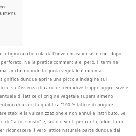
occo
à interna
 lattiginoso che cola dall’hevea brasiliensis e che, dopo
 perforato. Nella pratica commerciale, però, il termine
omma, anche quando la quota vegetale è minima.
significa dunque aprire una piccola indagine sul
ica, sull’assenza di cariche riempitive troppo aggressive e
centuale di lattice di origine vegetale supera almeno
ntono di usare la qualifica “100 % lattice di origine
ere stabile la vulcanizzazione e non annulla l’attributo. Se
di “lattice misto” e, sotto il venti per cento, addirittura
er riconoscere il vero lattice naturale parte dunque dal