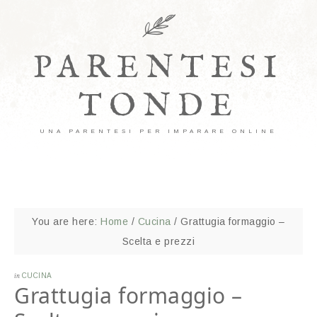
PARENTESI
TONDE
UNA PARENTESI PER IMPARARE ONLINE
You are here:
Home
/
Cucina
/
Grattugia formaggio –
Scelta e prezzi
in
CUCINA
Grattugia formaggio –