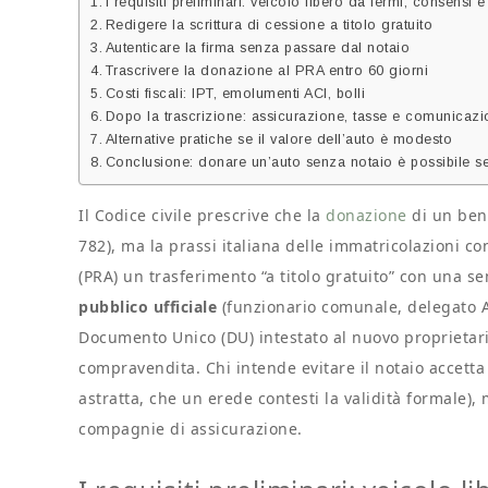
I requisiti preliminari: veicolo libero da fermi, consens
Redigere la scrittura di cessione a titolo gratuito
Autenticare la firma senza passare dal notaio
Trascrivere la donazione al PRA entro 60 giorni
Costi fiscali: IPT, emolumenti ACI, bolli
Dopo la trascrizione: assicurazione, tasse e comunicazi
Alternative pratiche se il valore dell’auto è modesto
Conclusione: donare un’auto senza notaio è possibile s
Il Codice civile prescrive che la
donazione
di un bene
782), ma la prassi italiana delle immatricolazioni co
(PRA) un trasferimento “a titolo gratuito” con una se
pubblico ufficiale
(funzionario comunale, delegato ACI
Documento Unico (DU) intestato al nuovo proprietari
compravendita. Chi intende evitare il notaio accetta q
astratta, che un erede contesti la validità formale), 
compagnie di assicurazione.