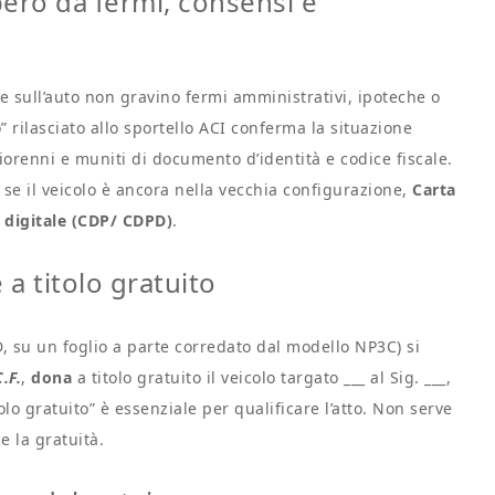
ibero da fermi, consensi e
he sull’auto non gravino fermi amministrativi, ipoteche o
 rilasciato allo sportello ACI conferma la situazione
renni e muniti di documento d’identità e codice fiscale.
se il veicolo è ancora nella vecchia configurazione,
Carta
o digitale (CDP/ CDPD)
.
 a titolo gratuito
D, su un foglio a parte corredato dal modello NP3C) si
C.F.
,
dona
a titolo gratuito il veicolo targato ___ al Sig. ___,
olo gratuito” è essenziale per qualificare l’atto. Non serve
e la gratuità.