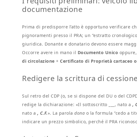
I requisiti preliminari: veicolo l
documentazione
Prima di predisporre l’atto è opportuno verificare c
pignoramenti presso il PRA; un “estratto cronologico”
giuridica. Donante e donatario devono essere maggio
Occorre avere in mano il
Documento Unico
oppure, 
di circolazione
+
Certificato di Proprietà cartaceo 
Redigere la scrittura di cessione
Sul retro del CDP (o, se si dispone del DU o del CDP
redige la dichiarazione: «Il sottoscritto ___, nato a
, 
nato a
, C.F.
». La parola
dona
o la formula “cedo a tit
indicare un prezzo simbolico, perché il PRA riconosc