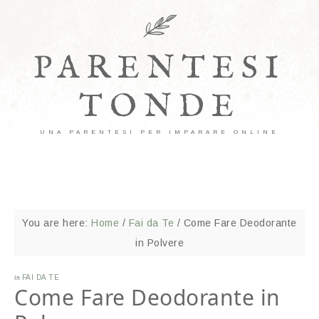
PARENTESI
TONDE
UNA PARENTESI PER IMPARARE ONLINE
You are here:
Home
/
Fai da Te
/
Come Fare Deodorante
in Polvere
in
FAI DA TE
Come Fare Deodorante in