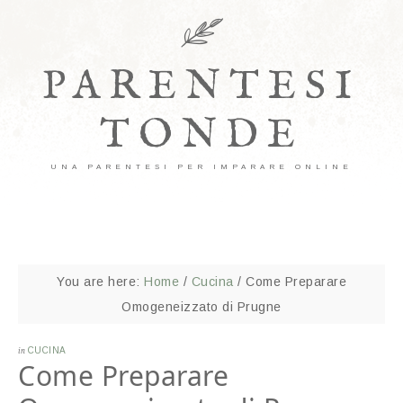
PARENTESI
TONDE
UNA PARENTESI PER IMPARARE ONLINE
You are here:
Home
/
Cucina
/
Come Preparare
Omogeneizzato di Prugne
in
CUCINA
Come Preparare