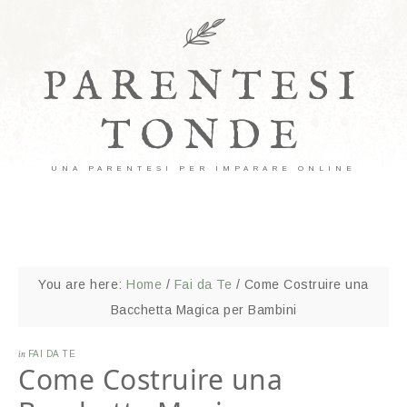
PARENTESI
TONDE
UNA PARENTESI PER IMPARARE ONLINE
You are here:
Home
/
Fai da Te
/
Come Costruire una
Bacchetta Magica per Bambini
in
FAI DA TE
Come Costruire una