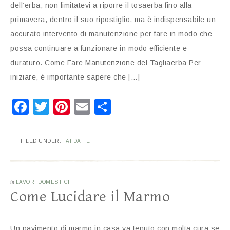
dell’erba, non limitatevi a riporre il tosaerba fino alla
primavera, dentro il suo ripostiglio, ma è indispensabile un
accurato intervento di manutenzione per fare in modo che
possa continuare a funzionare in modo efficiente e
duraturo. Come Fare Manutenzione del Tagliaerba Per
iniziare, è importante sapere che […]
Facebook
Twitter
Pinterest
Email
Condividi
FILED UNDER:
FAI DA TE
in
LAVORI DOMESTICI
Come Lucidare il Marmo
Un pavimento di marmo in casa va tenuto con molta cura se