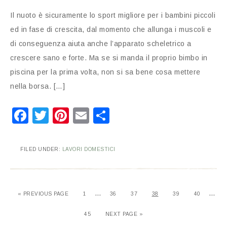
Il nuoto è sicuramente lo sport migliore per i bambini piccoli
ed in fase di crescita, dal momento che allunga i muscoli e
di conseguenza aiuta anche l’apparato scheletrico a
crescere sano e forte. Ma se si manda il proprio bimbo in
piscina per la prima volta, non si sa bene cosa mettere
nella borsa. […]
Facebook
Twitter
Pinterest
Email
Condividi
FILED UNDER:
LAVORI DOMESTICI
…
…
«
PREVIOUS PAGE
1
36
37
38
39
40
45
NEXT PAGE »