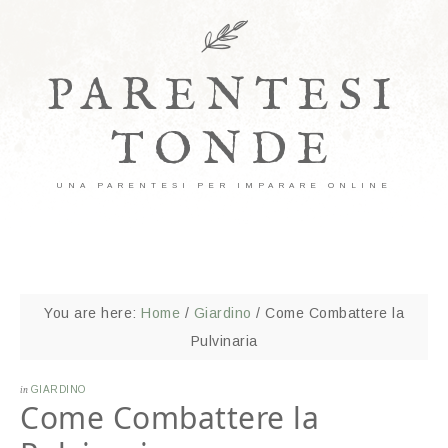
PARENTESI
TONDE
UNA PARENTESI PER IMPARARE ONLINE
You are here:
Home
/
Giardino
/
Come Combattere la
Pulvinaria
in
GIARDINO
Come Combattere la