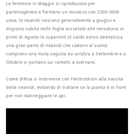
Le femmine in Maggio si riproducono per
partenogènesi e formano un ovisacco con 2500-3000
uova; le neanidi nascono generalmente a giugno e
migrano subito nelle foglie accostate alle nervature; ai
primi di Agosto le superstiti (il caldo estivo devitalizza
una gran parte di neanidi che cadono al suolo)
compiono una muta seguita da un’altra a Settembre e a
Ottobre si portano sui rametti a svernare.
Come difesa si interviene con Fenitrothion alla nascita
delle neanidi, evitando di trattare se la pianta è in fiore
per non danneggiare le api.