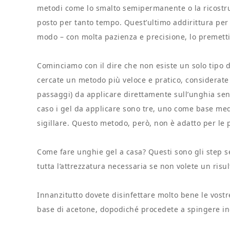
metodi come lo smalto semipermanente o la ricostru
posto per tanto tempo. Quest’ultimo addirittura per
modo – con molta pazienza e precisione, lo premett
Cominciamo con il dire che non esiste un solo tipo di
cercate un metodo più veloce e pratico, considerate 
passaggi) da applicare direttamente sull’unghia senz
caso i gel da applicare sono tre, uno come base med
sigillare. Questo metodo, però, non è adatto per le p
Come fare unghie gel a casa? Questi sono gli step se
tutta l’attrezzatura necessaria se non volete un risu
Innanzitutto dovete disinfettare molto bene le vostr
base di acetone, dopodiché procedete a spingere ind