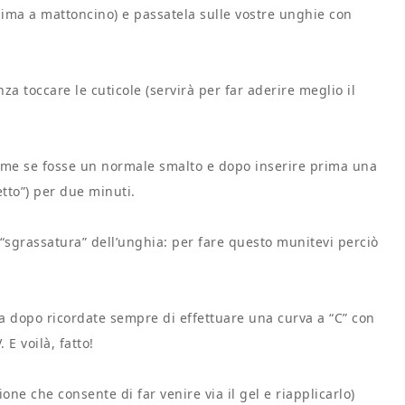
lima a mattoncino) e passatela sulle vostre unghie con
za toccare le cuticole (servirà per far aderire meglio il
ome se fosse un normale smalto e dopo inserire prima una
etto”) per due minuti.
 “sgrassatura” dell’unghia: per fare questo munitevi perciò
a dopo ricordate sempre di effettuare una curva a “C” con
E voilà, fatto!
ione che consente di far venire via il gel e riapplicarlo)