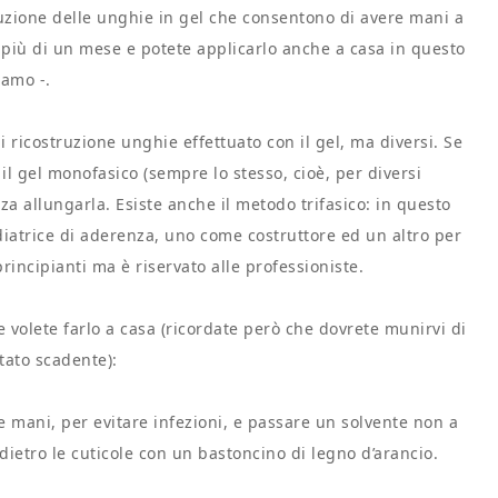
zione delle unghie in gel che consentono di avere mani a
 più di un mese e potete applicarlo anche a casa in questo
iamo -.
 ricostruzione unghie effettuato con il gel, ma diversi. Se
il gel monofasico (sempre lo stesso, cioè, per diversi
a allungarla. Esiste anche il metodo trifasico: in questo
iatrice di aderenza, uno come costruttore ed un altro per
rincipianti ma è riservato alle professioniste.
 volete farlo a casa (ricordate però che dovrete munirvi di
ltato scadente):
e mani, per evitare infezioni, e passare un solvente non a
ietro le cuticole con un bastoncino di legno d’arancio.